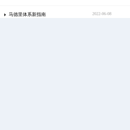
2022-06-08
马德里体系新指南
1
第一页
最后一页
友情链接：
国家知识产权局
国家知识产权公共服务平台
国家知识产
权局知识产权数据资源公共服务系统
国家知识产权局商标局中国商标
网
中国及多国专利审查信息查询系统
深圳市司法局
深圳市中级人民法院
广东省知识产权保护中心
国家海外纠纷应对指导中心
深圳政府在线
联系我们
|
版权声明
|
网站地图
©版权所有: 深圳知识产权保护中心（深圳国家知识产权局专利代办
处）
粤ICP备13064364号
粤公网安备44030002011146号