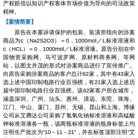
产权赔偿以知识产权客体市场价值为导向的司法政策
精神。
【案情简要】
原告在本案诉请保护的包装、装潢所指向的涉案
商品为c（Na2S2O3）＝0．1000mol／L标准溶液和
c（HCL）＝0．1000mol／L标准溶液。原告分别在中
国物资采购网、马可波罗网、原材料商务网、等网
站，以图文并茂的形式对涉案商品进行了宣传推广。
向原告采购涉案商品的客户总计62家，其中有43家入
选上述中国印制电路行业百强榜，有21家入选上述历
届中国印制电路行业百强榜。该62家客户所在城市，
涵盖深圳、广州、汕头、惠州、清远、东莞、珠海、
江门、中山、厦门、苏州、无锡、昆山和上海。博缘
公司从艾腾达公司采购了氢氧化钠标准溶液和高锰酸
钾标准溶液各一瓶，该两瓶标准溶液的瓶身标签上均
注明生产批次为“10－11－21”，并在标签顶部注明“艾