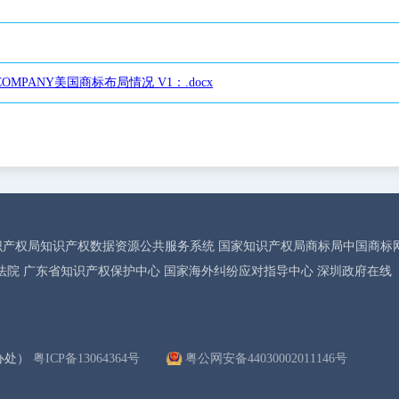
 COMPANY美国商标布局情况 V1：.docx
识产权局知识产权数据资源公共服务系统
国家知识产权局商标局中国商标
法院
广东省知识产权保护中心
国家海外纠纷应对指导中心
深圳政府在线
办处）
粤ICP备13064364号
粤公网安备44030002011146号