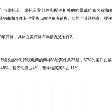
推广与摩托车、摩托车零部件和配件相关的哈雷戴维森名称和商标
授权经销商和众多其他零售点向消费者销售。公司与其经销商、被许可人以 
了299项商标，具体在美商标布局情况见附件2。
方法院持续发起针对跨境电商的商标诉讼案件共27起，37%的案件
48%，程序性撤占4%，暂未结案案件占11%。