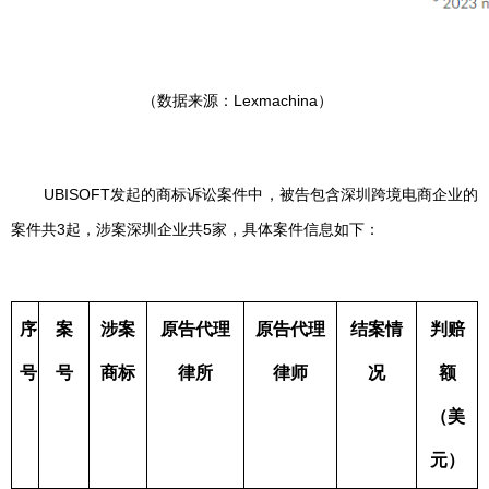
（数据来源：Lexmachina）
UBISOFT发起的商标诉讼案件中，被告包含深圳跨境电商企业的
案件共3起，涉案深圳企业共5家，具体案件信息如下：
序
案
涉案
原告
代理
原告
代理
结案
情
判赔
号
号
商标
律所
律师
况
额
（美
元）