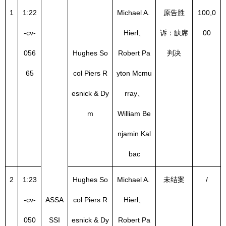
1
1:22
Michael A. 
原告胜
100,0
-cv-
Hierl、
诉：缺席
00
056
Hughes So
Robert Pa
判决
65
col Piers R
yton Mcmu
esnick & Dy
rray、
m
William Be
njamin Kal
bac
2
1:23
Hughes So
Michael A. 
未结案
/
-cv-
ASSA
col Piers R
Hierl、
050
SSI
esnick & Dy
Robert Pa