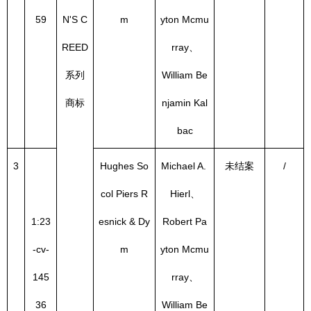
59
N'S C
m
yton Mcmu
REED
rray、
系列
William Be
商标
njamin Kal
bac
3
Hughes So
Michael A. 
未结案
/
col Piers R
Hierl、
1:23
esnick & Dy
Robert Pa
-cv-
m
yton Mcmu
145
rray、
36
William Be