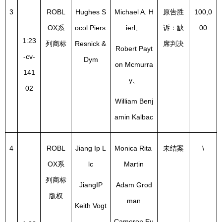
3
ROBL
Hughes S
Michael A. H
原告胜
100,0
OX系
ocol Piers 
ierl、
诉：缺
00
1:23
列商标
Resnick & 
席判决
Robert Payt
-cv-
Dym
on Mcmurra
141
y、
02
William Benj
amin Kalbac
4
ROBL
Jiang Ip L
Monica Rita 
未结案
\
OX系
lc
Martin
列商标
JiangIP
Adam Grod
版权
man
Keith Vogt
Cameron Eu