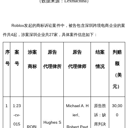
（数据来源：Lexmachina）
Roblox发起的商标诉讼案件中，被告包含深圳跨境电商企业的案
件共4起，涉案深圳企业共27家，具体案件信息如下：
序
案
涉案
原告
原告
结案
判赔
号
号
额
商标
代理律所
代理律师
情况
（美
元）
1
1:23
Michael A. H
原告胜
30,00
-cv-
ierl、
诉：缺
0
Hughes S
015
席判决
ROBL
Robert Payt