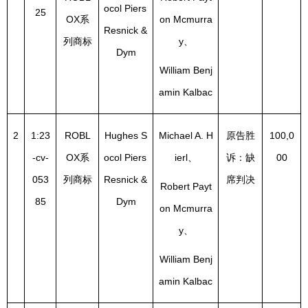
ocol Piers 
25
OX系
on Mcmurra
Resnick & 
列商标
y、
Dym
William Benj
amin Kalbac
2
1:23
ROBL
Hughes S
Michael A. H
原告胜
100,0
-cv-
OX系
ocol Piers 
ierl、
诉：缺
00
053
列商标
Resnick & 
席判决
Robert Payt
85
Dym
on Mcmurra
y、
William Benj
amin Kalbac