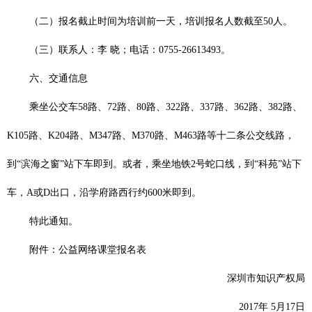
（二）报名截止时间为培训前一天，培训报名人数截至
50
人。
（三）联系人：李 晓；电话：
0755-26613493
。
六、交通信息
乘坐公交车
58
路、
72
路、
80
路、
322
路、
337
路、
362
路、
382
路、
K105
路、
K204
路、
M347
路、
M370
路、
M463
路等十二条公交线路，
到“滨海之窗”站下车即到。或者，乘坐地铁
2
号蛇口线，到“科苑”站下
车，
A
或
D
出口，沿学府路西行约
600
米即到。
特此通知。
附件：公益网络课堂报名表
深圳市知识产权局
2017
年
5
月
17
日