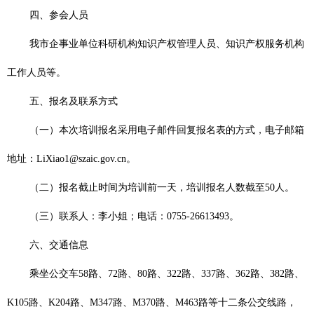
四、参会人员
我市企事业单位科研机构知识产权管理人员、知识产权服务机构
工作人员等。
五、报名及联系方式
（一）本次培训报名采用电子邮件回复报名表的方式，电子邮箱
地址：
LiXiao1@szaic.gov.cn
。
（二）报名截止时间为培训前一天，培训报名人数截至
50
人。
（三）联系人：李小姐；电话：
0755-26613493
。
六、交通信息
乘坐公交车
58
路、
72
路、
80
路、
322
路、
337
路、
362
路、
382
路、
K105
路、
K204
路、
M347
路、
M370
路、
M463
路等十二条公交线路，