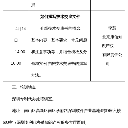
掘。
如何撰写技术交底文件
李慧
4
月
介绍技术交底书的概念、
14
北京康信知
日
基本内容、基本要求、常见问题
识产权
14:00-
和注意事项等，并结合模板及分
有限责任公
16:00
领域实例讲解技术交底书的撰写
司
方法。
三、培训地点
深圳专利代办处培训室。
地址：南山区高新区南区学府路深圳软件产业基地
4
栋
D
座六楼
603
室（深圳专利代办处知识产权服务大厅西侧）