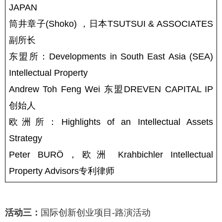
JAPAN
筒井章子(Shoko) ，日本TSUTSUI & ASSOCIATES 
副所长
东盟所：Developments in South East Asia (SEA) 
Intellectual Property 
Andrew Toh Feng Wei 东盟DREVEN CAPITAL IP 
创始人
欧洲所：Highlights of an Intellectual Assets 
Strategy
Peter BURÖ，欧洲 Krahbichler Intellectual 
Property Advisors专利律师
活动三：
国际创新创业项目-路演活动