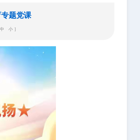
育专题党课
中
小
]