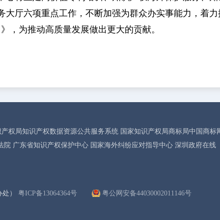
务大厅六项重点工作，不断加强为群众办实事能力，着力
年）》，为推动高质量发展做出更大的贡献。
识产权局知识产权数据资源公共服务系统
国家知识产权局商标局中国商标
法院
广东省知识产权保护中心
国家海外纠纷应对指导中心
深圳政府在线
办处）
粤ICP备13064364号
粤公网安备44030002011146号