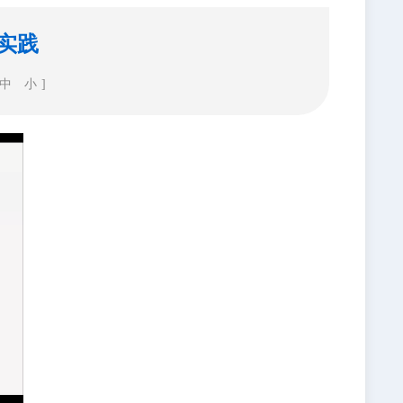
实践
中
小
]