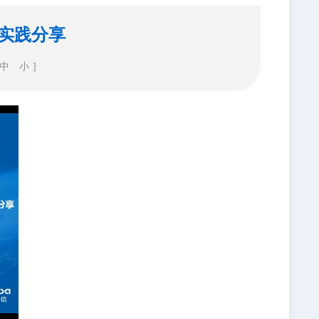
实践分享
中
小
]