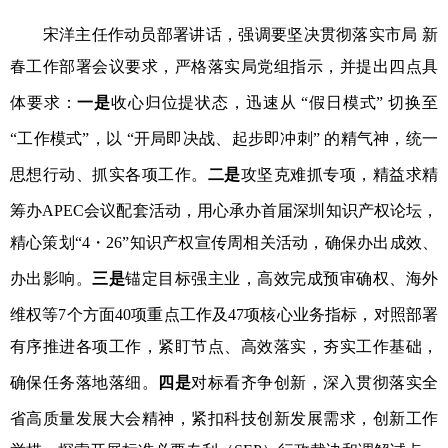
宋洋主任作动员部署讲话，强调要坚决贯彻落实市局 新
春工作部署会议要求，严格落实局党组指示，并提出四点具
体要求：
一是
收心归位提状态，迅速从 “假日模式” 切换至
“工作模式”，以 “开局即决战、起步即冲刺” 的精气神，统一
思想行动、抓实各项工作。
二是
攻坚克难抓专项，精益求精
筹办APEC会议配套活动，用心承办首届深圳知识产权论坛，
精心策划“4・26”知识产权宣传周相关活动，确保办出成效、
办出影响。
三是
锚定目标强主业，高效完成预审确权、海外
维权等7个方面40项重点工作及47项核心业务指标，对照部署
有序推进各项工作，紧盯节点、高效落实，夯实工作基础，
确保任务落地落细。
四是
对标看齐争创新，深入贯彻落实全
省高质量发展大会精神，紧扣科技创新发展需求，创新工作