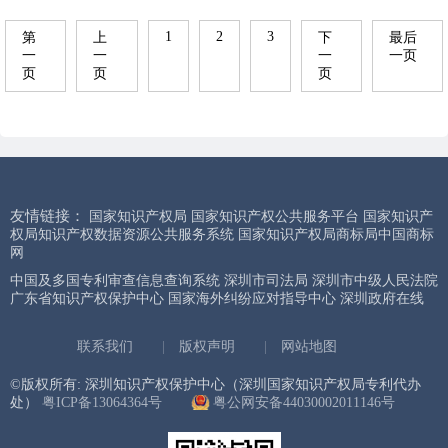
1
2
3
第
上
下
最后
一
一
一
一页
页
页
页
友情链接：
国家知识产权局
国家知识产权公共服务平台
国家知识产
权局知识产权数据资源公共服务系统
国家知识产权局商标局中国商标
网
中国及多国专利审查信息查询系统
深圳市司法局
深圳市中级人民法院
广东省知识产权保护中心
国家海外纠纷应对指导中心
深圳政府在线
联系我们
|
版权声明
|
网站地图
©版权所有: 深圳知识产权保护中心（深圳国家知识产权局专利代办
处）
粤ICP备13064364号
粤公网安备44030002011146号